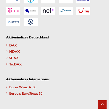
Aktienindizes Deutschland
DAX
MDAX
SDAX
TecDAX
Aktienindizes International
Börse Wien: ATX
Europa: EuroStoxx 50