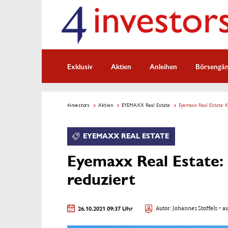
Exklusiv
Aktien
Anleihen
Börsengä
4investors
Aktien
EYEMAXX Real Estate
Eyemaxx Real Estate: K
EYEMAXX REAL ESTATE
Eyemaxx Real Estate: 
reduziert
26.10.2021 09:37 Uhr
Autor:
Johannes Stoffels
- au