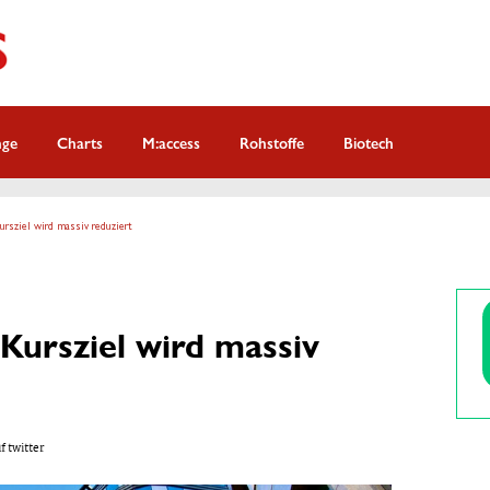
nge
Charts
M:access
Rohstoffe
Biotech
ursziel wird massiv reduziert
Kursziel wird massiv
f twitter