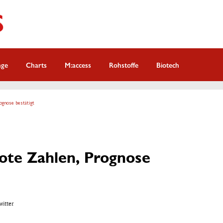
nge
Charts
M:access
Rohstoffe
Biotech
rognose bestätigt
rote Zahlen, Prognose
witter