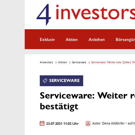
Exklusiv
Aktien
Anleihen
Börsengä
4investors
Aktien
Serviceware
Serviceware: Weiter rote Zahlen, P
SERVICEWARE
Serviceware: Weiter 
bestätigt
23.07.2021 11:02 Uhr
Autor:
Dena Altdörfer
- auf t