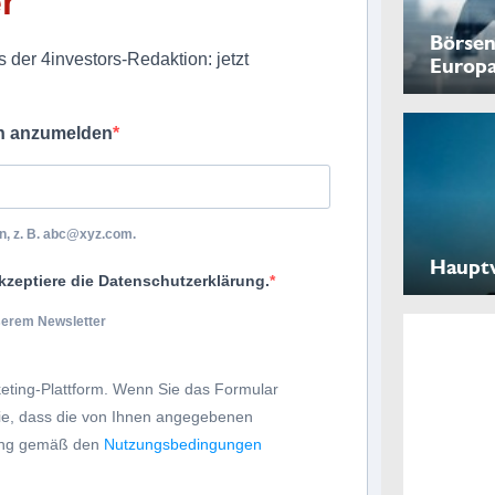
r
Börsen
 der 4investors-Redaktion: jetzt
Europ
ch anzumelden
, z. B.
abc@xyz.com
.
Haupt
kzeptiere die Datenschutzerklärung.
nserem Newsletter
eting-Plattform. Wenn Sie das Formular
Sie, dass die von Ihnen angegebenen
tung gemäß den
Nutzungsbedingungen