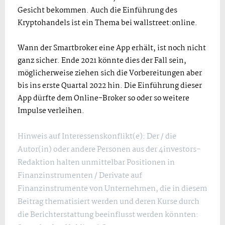
Gesicht bekommen. Auch die Einführung des
Kryptohandels ist ein Thema bei wallstreet:online.
Wann der Smartbroker eine App erhält, ist noch nicht
ganz sicher. Ende 2021 könnte dies der Fall sein,
möglicherweise ziehen sich die Vorbereitungen aber
bis ins erste Quartal 2022 hin. Die Einführung dieser
App dürfte dem Online-Broker so oder so weitere
Impulse verleihen.
Hinweis auf Interessenskonflikt(e): Der / die
Autor(in) oder andere Personen aus der 4investors-
Redaktion halten unmittelbar Positionen in
Finanzinstrumenten / Derivate auf
Finanzinstrumente von Unternehmen, die in diesem
Beitrag thematisiert werden und deren Kurse durch
die Berichterstattung beeinflusst werden könnten: