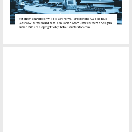
Mit ihrem Smartbroker will die Berliner wallstreet:online AG eine neue
„Cashcow” aufbauen und dabei den Börsen-Boom unter deutschen Anlegern
nutzen. Bild und Copyright: ViblyPhoto / shutterstock.com.