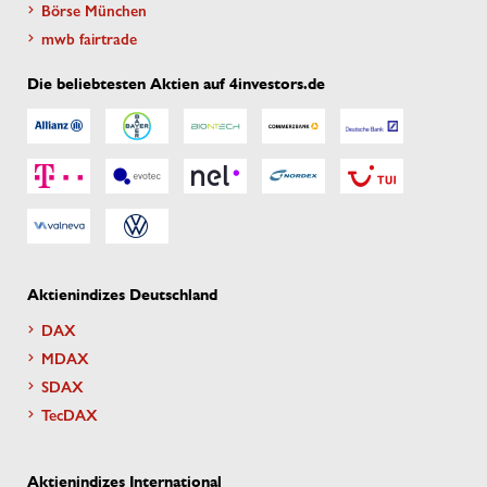
Börse München
mwb fairtrade
Die beliebtesten Aktien auf 4investors.de
Aktienindizes Deutschland
DAX
MDAX
SDAX
TecDAX
Aktienindizes International