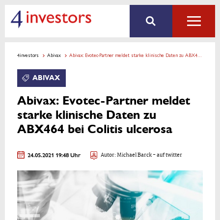
4investors
Abivax
Abivax: Evotec-Partner meldet starke klinische Daten zu ABX464 bei Colitis ulcerosa
ABIVAX
Abivax: Evotec-Partner meldet
starke klinische Daten zu
ABX464 bei Colitis ulcerosa
24.05.2021 19:48 Uhr
Autor:
Michael Barck
- auf twitter