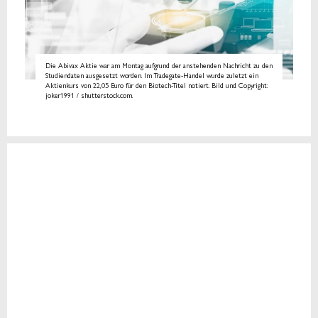
Die Abivax Aktie war am Montag aufgrund der anstehenden Nachricht zu den
Studiendaten ausgesetzt worden. Im Tradegate-Handel wurde zuletzt ein
Aktienkurs von 22,05 Euro für den Biotech-Titel notiert. Bild und Copyright:
joker1991 / shutterstock.com.