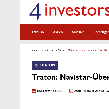
Exklusiv
Aktien
Anleihen
Börsengä
4investors
Aktien
Traton
Traton: Navistar-Übernahme rückt näher
TRATON
Traton: Navistar-Übe
03.03.2021 12:44 Uhr
Autor:
Johannes Stoffels
- au