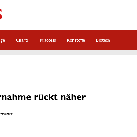
nge
Charts
M:access
Rohstoffe
Biotech
rnahme rückt näher
f twitter