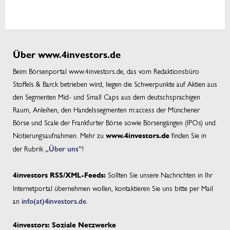
Über www.4investors.de
Beim Börsenportal www.4investors.de, das vom Redaktionsbüro
Stoffels & Barck betrieben wird, liegen die Schwerpunkte auf Aktien aus
den Segmenten Mid- und Small Caps aus dem deutschsprachigen
Raum, Anleihen, den Handelssegmenten m:access der Münchener
Börse und Scale der Frankfurter Börse sowie Börsengängen (IPOs) und
Notierungsaufnahmen. Mehr zu
finden Sie in
www.4investors.de
der Rubrik
„Über uns”
!
Sollten Sie unsere Nachrichten in Ihr
4investors RSS/XML-Feeds:
Internetportal übernehmen wollen, kontaktieren Sie uns bitte per Mail
an
info(at)4investors.de
.
4investors: Soziale Netzwerke