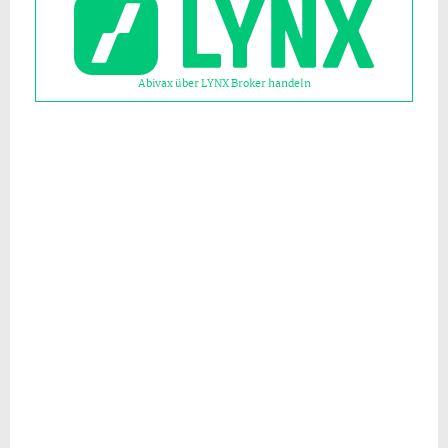
Abivax über LYNX Broker handeln