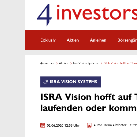
Exklusiv
Aktien
Anleihen
Börsengä
4investors
Aktien
Isra Vision Systems
ISRA Vision hofft auf Tr
ISRA VISION SYSTEMS
ISRA Vision hofft au
laufenden oder komm
02.06.2020 12:53 Uhr
Autor:
Dena Altdörfer
- auf t