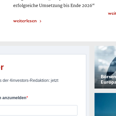
erfolgreiche Umsetzung bis Ende 2026“
wei
weiterlesen
r
Börsen
 der 4investors-Redaktion: jetzt
Europ
ch anzumelden