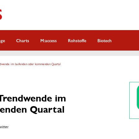
nge
Charts
M:access
Rohstoffe
Biotech
endwende im laufenden oder kommenden Quartal
f Trendwende im
enden Quartal
witter