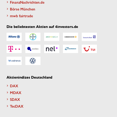
FinanzNachrichten.de
Börse München
mwb fairtrade
Die beliebtesten Aktien auf 4investors.de
Aktienindizes Deutschland
DAX
MDAX
SDAX
TecDAX