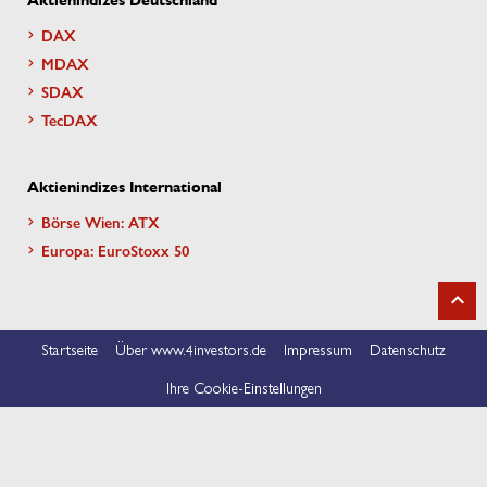
Aktienindizes Deutschland
DAX
MDAX
SDAX
TecDAX
Aktienindizes International
Börse Wien: ATX
Europa: EuroStoxx 50
Startseite
Über www.4investors.de
Impressum
Datenschutz
Ihre Cookie-Einstellungen