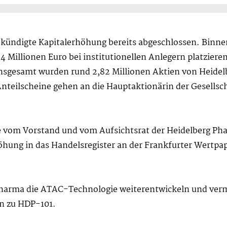
ekündigte Kapitalerhöhung bereits abgeschlossen. Binn
Millionen Euro bei institutionellen Anlegern platziere
nsgesamt wurden rund 2,82 Millionen Aktien von Heidelb
nteilscheine gehen an die Hauptaktionärin der Gesellsch
 vom Vorstand und vom Aufsichtsrat der Heidelberg Ph
hung in das Handelsregister an der Frankfurter Wertpapi
 Pharma die ATAC-Technologie weiterentwickeln und ver
en zu HDP-101.