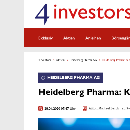
Exklusiv
Aktien
Anleihen
Börsengä
4investors
Aktien
Heidelberg Pharma AG
Heidelberg Pharma: Kap
HEIDELBERG PHARMA AG
Heidelberg Pharma: K
28.04.2020 07:47 Uhr
Autor:
Michael Barck
- auf t