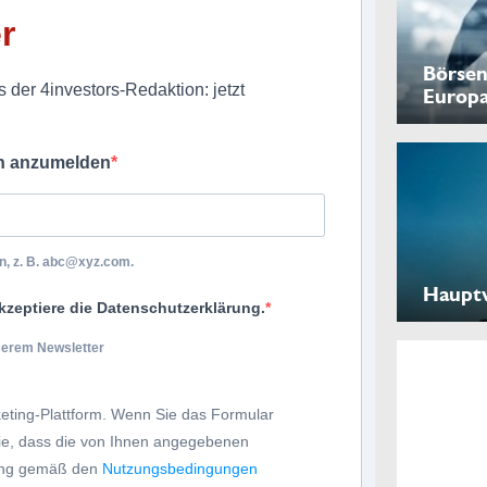
r
Börsen
 der 4investors-Redaktion: jetzt
Europ
ch anzumelden
, z. B.
abc@xyz.com
.
Haupt
kzeptiere die Datenschutzerklärung.
nserem Newsletter
eting-Plattform. Wenn Sie das Formular
Sie, dass die von Ihnen angegebenen
tung gemäß den
Nutzungsbedingungen