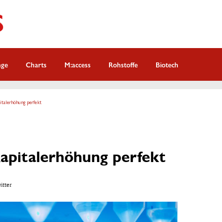
nge
Charts
M:access
Rohstoffe
Biotech
italerhöhung perfekt
apitalerhöhung perfekt
witter