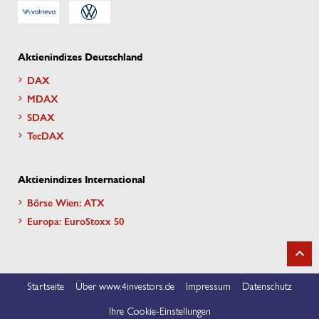
Aktienindizes Deutschland
DAX
MDAX
SDAX
TecDAX
Aktienindizes International
Börse Wien: ATX
Europa: EuroStoxx 50
Startseite
Über www.4investors.de
Impressum
Datenschutz
Ihre Cookie-Einstellungen