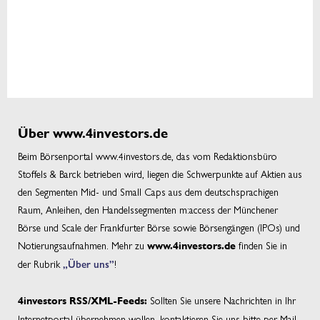
Über www.4investors.de
Beim Börsenportal www.4investors.de, das vom Redaktionsbüro
Stoffels & Barck betrieben wird, liegen die Schwerpunkte auf Aktien aus
den Segmenten Mid- und Small Caps aus dem deutschsprachigen
Raum, Anleihen, den Handelssegmenten m:access der Münchener
Börse und Scale der Frankfurter Börse sowie Börsengängen (IPOs) und
Notierungsaufnahmen. Mehr zu
finden Sie in
www.4investors.de
der Rubrik
„Über uns”
!
Sollten Sie unsere Nachrichten in Ihr
4investors RSS/XML-Feeds:
Internetportal übernehmen wollen, kontaktieren Sie uns bitte per Mail