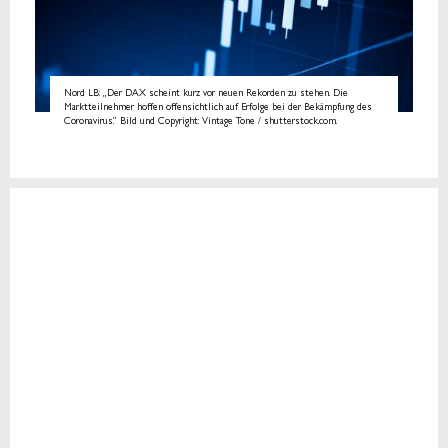
Nord LB: „Der DAX scheint kurz vor neuen Rekorden zu stehen. Die
Marktteilnehmer hoffen offensichtlich auf Erfolge bei der Bekämpfung des
Coronavirus.” Bild und Copyright: Vintage Tone / shutterstock.com.