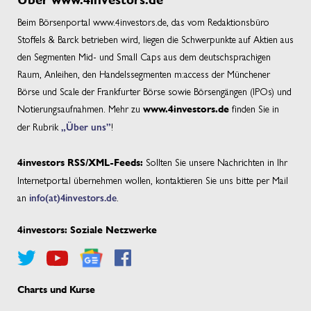
Über www.4investors.de
Beim Börsenportal www.4investors.de, das vom Redaktionsbüro
Stoffels & Barck betrieben wird, liegen die Schwerpunkte auf Aktien aus
den Segmenten Mid- und Small Caps aus dem deutschsprachigen
Raum, Anleihen, den Handelssegmenten m:access der Münchener
Börse und Scale der Frankfurter Börse sowie Börsengängen (IPOs) und
Notierungsaufnahmen. Mehr zu
finden Sie in
www.4investors.de
der Rubrik
„Über uns”
!
Sollten Sie unsere Nachrichten in Ihr
4investors RSS/XML-Feeds:
Internetportal übernehmen wollen, kontaktieren Sie uns bitte per Mail
an
info(at)4investors.de
.
4investors: Soziale Netzwerke
Charts und Kurse