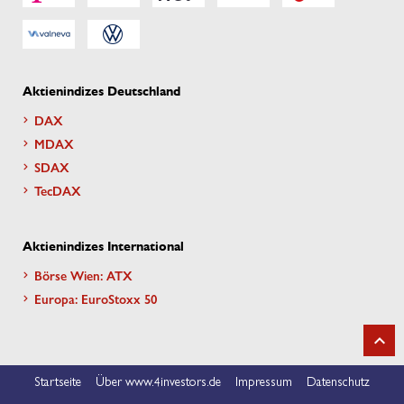
Aktienindizes Deutschland
DAX
MDAX
SDAX
TecDAX
Aktienindizes International
Börse Wien: ATX
Europa: EuroStoxx 50
Startseite
Über www.4investors.de
Impressum
Datenschutz