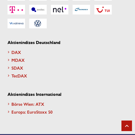
Aktienindizes Deutschland
DAX
MDAX
SDAX
TecDAX
Aktienindizes International
Börse Wien: ATX
Europa: EuroStoxx 50