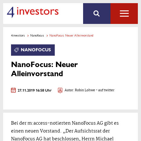
4investors
Nanofocus
NanoFocus: Neuer Alleinvorstand
NANOFOCUS
NanoFocus: Neuer
Alleinvorstand
27.11.2019 16:58 Uhr
Autor:
Robin Lohwe
- auf twitter
Bei der m:access-notierten NanoFocus AG gibt es
einen neuen Vorstand. „Der Aufsichtsrat der
NanoFocus AG hat beschlossen, Herrn Michael