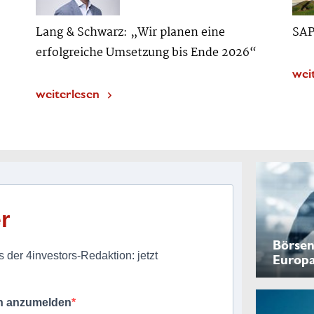
Lang & Schwarz: „Wir planen eine
SAP
erfolgreiche Umsetzung bis Ende 2026“
wei
weiterlesen
r
Börsen
 der 4investors-Redaktion: jetzt
Europ
ch anzumelden