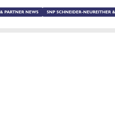
 & PARTNER NEWS
SNP SCHNEIDER-NEUREITHER &