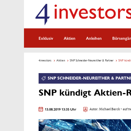
Exklusiv
Aktien
Anleihen
Börsengä
4investors
Aktien
SNP Schneider-Neureither & Partner
SNP kündi
SNP SCHNEIDER-NEUREITHER & PARTN
SNP kündigt Aktien-
13.08.2019 13:35 Uhr
Autor:
Michael Barck
- auf t