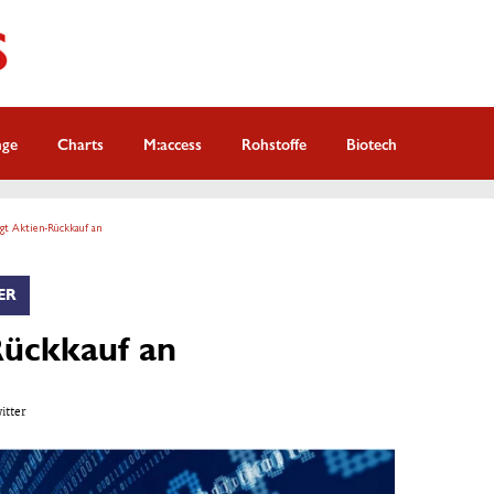
nge
Charts
M:access
Rohstoffe
Biotech
gt Aktien-Rückkauf an
ER
Rückkauf an
witter