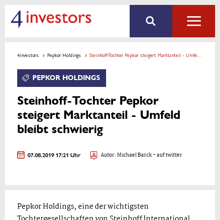
4investors
Pepkor Holdings
Steinhoff-Tochter Pepkor steigert Marktanteil - Umfeld bleibt schwierig
PEPKOR HOLDINGS
Steinhoff-Tochter Pepkor
steigert Marktanteil - Umfeld
bleibt schwierig
07.08.2019 17:21 Uhr
Autor:
Michael Barck
- auf twitter
Pepkor Holdings, eine der wichtigsten
Tochtergesellschaften von Steinhoff International,