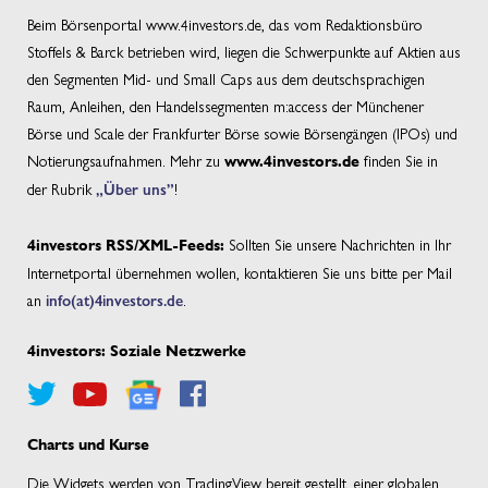
Beim Börsenportal www.4investors.de, das vom Redaktionsbüro
Stoffels & Barck betrieben wird, liegen die Schwerpunkte auf Aktien aus
den Segmenten Mid- und Small Caps aus dem deutschsprachigen
Raum, Anleihen, den Handelssegmenten m:access der Münchener
Börse und Scale der Frankfurter Börse sowie Börsengängen (IPOs) und
Notierungsaufnahmen. Mehr zu
finden Sie in
www.4investors.de
der Rubrik
„Über uns”
!
Sollten Sie unsere Nachrichten in Ihr
4investors RSS/XML-Feeds:
Internetportal übernehmen wollen, kontaktieren Sie uns bitte per Mail
an
info(at)4investors.de
.
4investors: Soziale Netzwerke
Charts und Kurse
Die Widgets werden von TradingView bereit gestellt, einer globalen