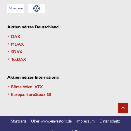
Aktienindizes Deutschland
DAX
MDAX
SDAX
TecDAX
Aktienindizes International
Börse Wien: ATX
Europa: EuroStoxx 50
Startseite
Über www.4investors.de
Impressum
Datenschutz
Ihre Cookie-Einstellungen