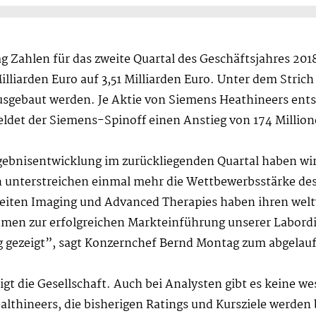
 Zahlen für das zweite Quartal des Geschäftsjahres 201
lliarden Euro auf 3,51 Milliarden Euro. Unter dem Stric
ausgebaut werden. Je Aktie von Siemens Heathineers ents
eldet der Siemens-Spinoff einen Anstieg von 174 Million
ebnisentwicklung im zurückliegenden Quartal haben wir
len unterstreichen einmal mehr die Wettbewerbsstärke d
eiten Imaging und Advanced Therapies haben ihren wel
hmen zur erfolgreichen Markteinführung unserer Labordi
g gezeigt”, sagt Konzernchef Bernd Montag zum abgelau
igt die Gesellschaft. Auch bei Analysten gibt es keine 
lthineers, die bisherigen Ratings und Kursziele werden 