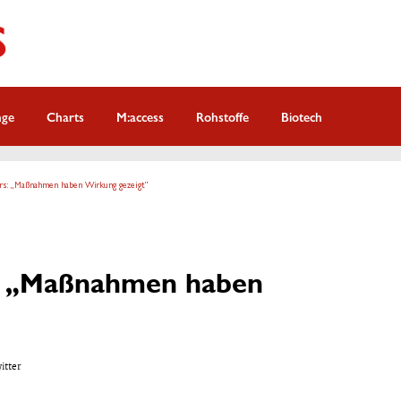
nge
Charts
M:access
Rohstoffe
Biotech
rs: „Maßnahmen haben Wirkung gezeigt”
: „Maßnahmen haben
witter