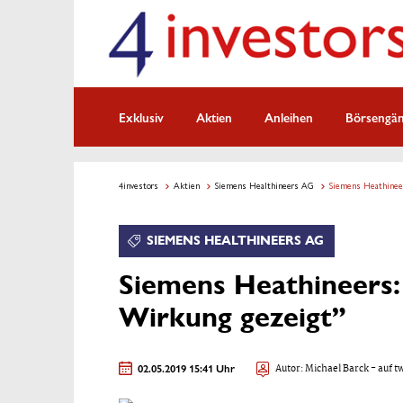
Exklusiv
Aktien
Anleihen
Börsengä
4investors
Aktien
Siemens Healthineers AG
Siemens Heathinee
SIEMENS HEALTHINEERS AG
Siemens Heathineers
Wirkung gezeigt”
02.05.2019 15:41 Uhr
Autor:
Michael Barck
- auf t