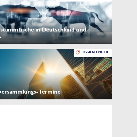
stammtische in Deutschland und
a
HV-KALENDER
versammlungs-Termine