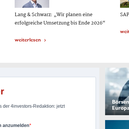
Lang & Schwarz: „Wir planen eine
SAP
erfolgreiche Umsetzung bis Ende 2026“
wei
weiterlesen
r
Börsen
 der 4investors-Redaktion: jetzt
Europ
ch anzumelden