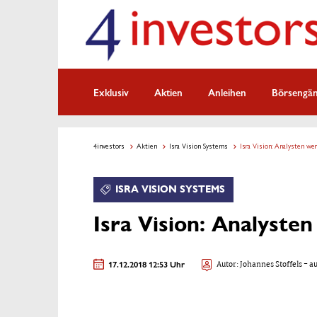
Exklusiv
Aktien
Anleihen
Börsengä
4investors
Aktien
Isra Vision Systems
Isra Vision: Analysten wer
ISRA VISION SYSTEMS
Isra Vision: Analyste
17.12.2018 12:53 Uhr
Autor:
Johannes Stoffels
- au