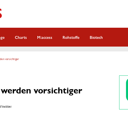
nge
Charts
M:access
Rohstoffe
Biotech
den vorsichtiger
n werden vorsichtiger
f twitter