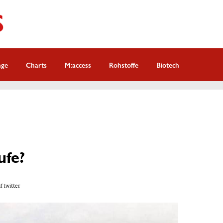
nge
Charts
M:access
Rohstoffe
Biotech
ufe?
f twitter