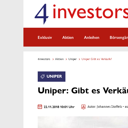
Exklusiv
Aktien
Anleihen
Börsengä
4investors
Aktien
Uniper
Uniper: Gibt es Verkäufe?
UNIPER
Uniper: Gibt es Verkä
22.11.2018 10:01 Uhr
Autor:
Johannes Stoffels
- au