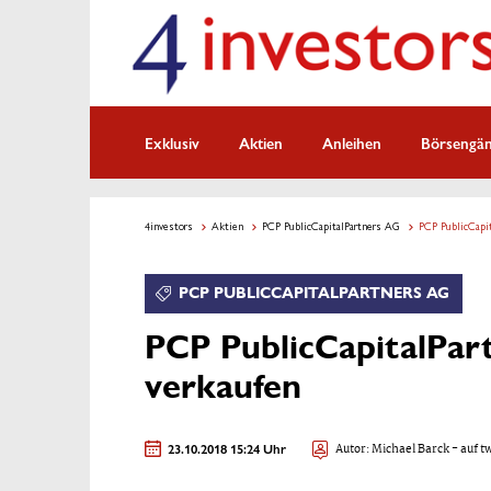
Exklusiv
Aktien
Anleihen
Börsengä
4investors
Aktien
PCP PublicCapitalPartners AG
PCP PublicCapit
PCP PUBLICCAPITALPARTNERS AG
PCP PublicCapitalPart
verkaufen
23.10.2018 15:24 Uhr
Autor:
Michael Barck
- auf t