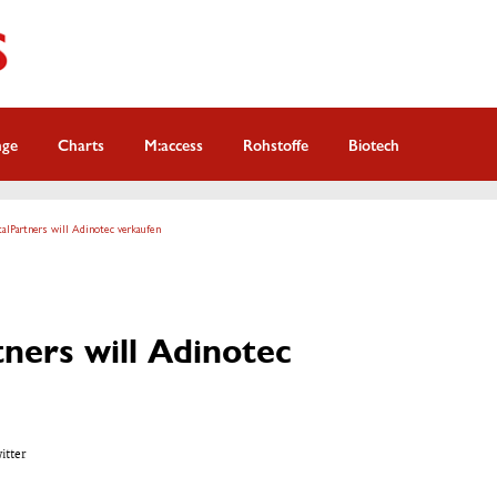
nge
Charts
M:access
Rohstoffe
Biotech
alPartners will Adinotec verkaufen
ners will Adinotec
witter