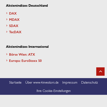
Aktienindizes Deutschland
DAX
MDAX
SDAX
TecDAX
Aktienindizes International
Börse Wien: ATX
Europa: EuroStoxx 50
Startseite
Über www.4investors.de
Impressum
Datenschutz
Ihre Cookie-Einstellungen