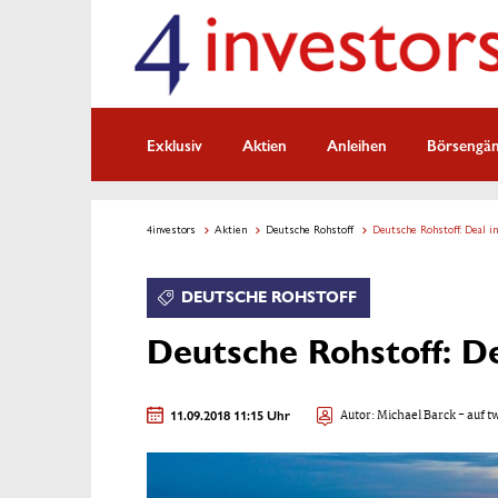
Exklusiv
Aktien
Anleihen
Börsengä
4investors
Aktien
Deutsche Rohstoff
Deutsche Rohstoff: Deal in
DEUTSCHE ROHSTOFF
Deutsche Rohstoff: De
11.09.2018 11:15 Uhr
Autor:
Michael Barck
- auf t