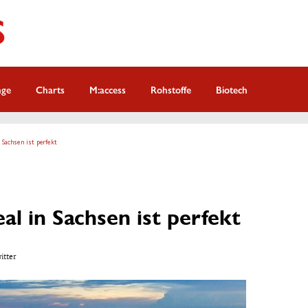
nge
Charts
M:access
Rohstoffe
Biotech
 Sachsen ist perfekt
al in Sachsen ist perfekt
witter