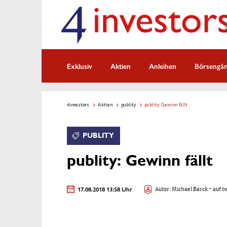
Exklusiv
Aktien
Anleihen
Börsengä
4investors
Aktien
publity
publity: Gewinn fällt
PUBLITY
publity: Gewinn fällt
17.08.2018 13:58 Uhr
Autor:
Michael Barck
- auf t