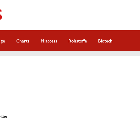
nge
Charts
M:access
Rohstoffe
Biotech
witter