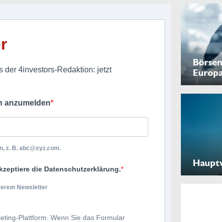
r
Börsen
 der 4investors-Redaktion: jetzt
Europ
ch anzumelden
, z. B.
abc@xyz.com
.
Haupt
kzeptiere die Datenschutzerklärung.
nserem Newsletter
eting-Plattform. Wenn Sie das Formular