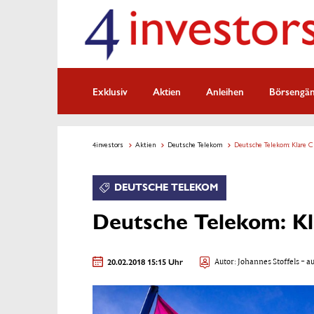
Exklusiv
Aktien
Anleihen
Börsengä
4investors
Aktien
Deutsche Telekom
Deutsche Telekom: Klare C
DEUTSCHE TELEKOM
Deutsche Telekom: K
20.02.2018 15:15 Uhr
Autor:
Johannes Stoffels
- au