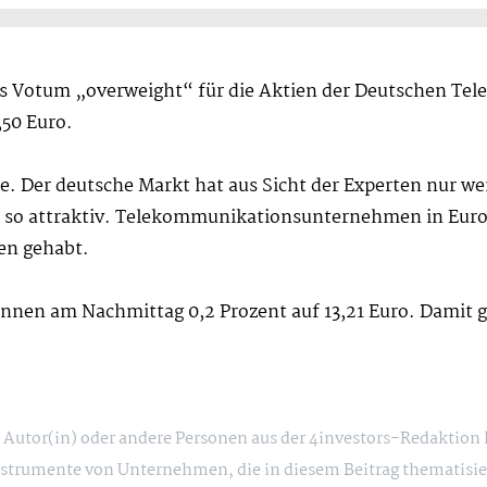
s Votum „overweight“ für die Aktien der Deutschen Tele
,50 Euro.
ie. Der deutsche Markt hat aus Sicht der Experten nur we
ht so attraktiv. Telekommunikationsunternehmen in Euro
en gehabt.
nen am Nachmittag 0,2 Prozent auf 13,21 Euro. Damit gib
ie Autor(in) oder andere Personen aus der 4investors-Redaktion
strumente von Unternehmen, die in diesem Beitrag thematisie