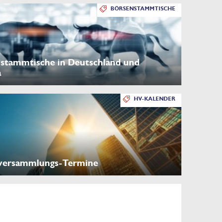
BÖRSENSTAMMTISCHE
stammtische in Deutschland und
a
HV-KALENDER
versammlungs-Termine