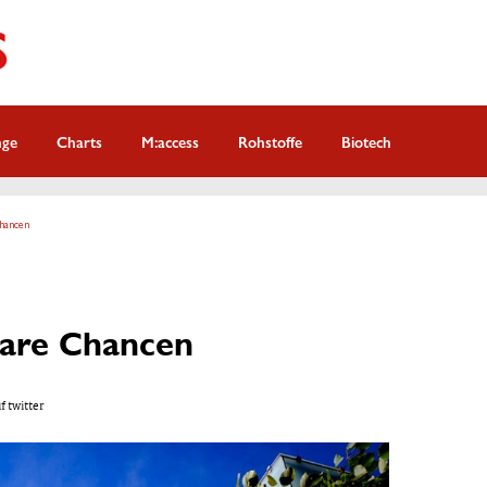
nge
Charts
M:access
Rohstoffe
Biotech
hancen
lare Chancen
f twitter