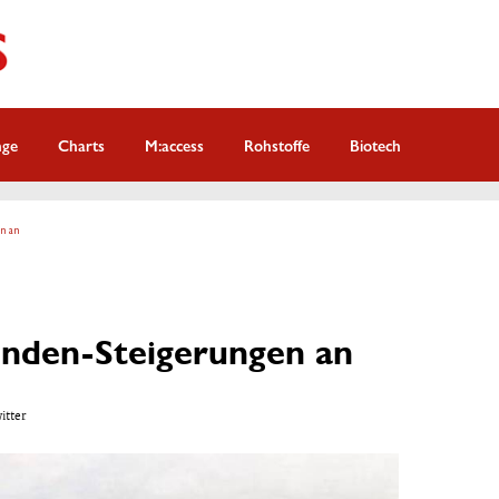
nge
Charts
M:access
Rohstoffe
Biotech
n an
enden-Steigerungen an
witter