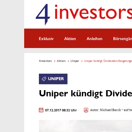
Exklusiv
Aktien
Anleihen
Börsengä
4investors
Aktien
Uniper
Uniper kündigt Dividenden-Steigerunge
UNIPER
Uniper kündigt Divid
07.12.2017 08:32 Uhr
Autor:
Michael Barck
- auf t