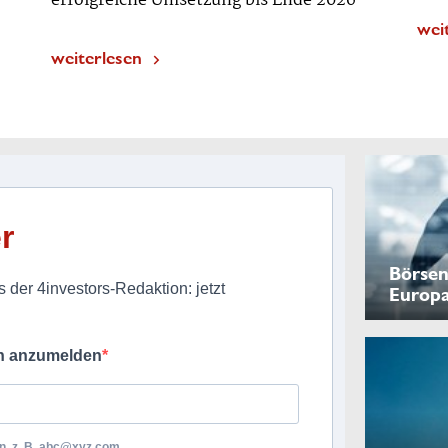
erfolgreiche Umsetzung bis Ende 2026“
wei
weiterlesen
r
Börsen
 der 4investors-Redaktion: jetzt
Europ
ch anzumelden
, z. B.
abc@xyz.com
.