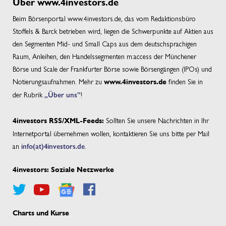
Über www.4investors.de
Beim Börsenportal www.4investors.de, das vom Redaktionsbüro
Stoffels & Barck betrieben wird, liegen die Schwerpunkte auf Aktien aus
den Segmenten Mid- und Small Caps aus dem deutschsprachigen
Raum, Anleihen, den Handelssegmenten m:access der Münchener
Börse und Scale der Frankfurter Börse sowie Börsengängen (IPOs) und
Notierungsaufnahmen. Mehr zu
finden Sie in
www.4investors.de
der Rubrik
„Über uns”
!
Sollten Sie unsere Nachrichten in Ihr
4investors RSS/XML-Feeds:
Internetportal übernehmen wollen, kontaktieren Sie uns bitte per Mail
an
info(at)4investors.de
.
4investors: Soziale Netzwerke
Charts und Kurse