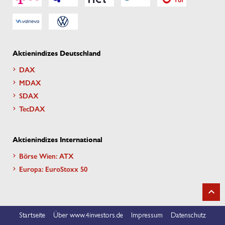
Aktienindizes Deutschland
DAX
MDAX
SDAX
TecDAX
Aktienindizes International
Börse Wien: ATX
Europa: EuroStoxx 50
Startseite
Über www.4investors.de
Impressum
Datenschutz