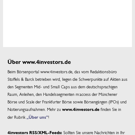
Über www.4investors.de
Beim Börsenportal www.4investors.de, das vom Redaktionsbüro
Stoffels & Barck betrieben wird, liegen die Schwerpunkte auf Aktien aus
den Segmenten Mid- und Small Caps aus dem deutschsprachigen
Raum, Anleihen, den Handelssegmenten m:access der Münchener
Börse und Scale der Frankfurter Börse sowie Börsengängen (IPOs) und
Notierungsaufnahmen. Mehr zu
finden Sie in
www.4investors.de
der Rubrik
„Über uns”
!
Sollten Sie unsere Nachrichten in Ihr
4investors RSS/XML-Feeds: