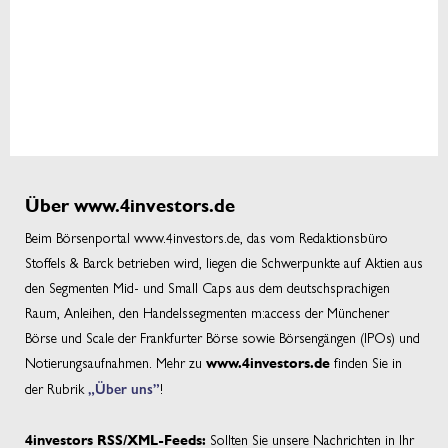
Über www.4investors.de
Beim Börsenportal www.4investors.de, das vom Redaktionsbüro
Stoffels & Barck betrieben wird, liegen die Schwerpunkte auf Aktien aus
den Segmenten Mid- und Small Caps aus dem deutschsprachigen
Raum, Anleihen, den Handelssegmenten m:access der Münchener
Börse und Scale der Frankfurter Börse sowie Börsengängen (IPOs) und
Notierungsaufnahmen. Mehr zu
finden Sie in
www.4investors.de
der Rubrik
„Über uns”
!
Sollten Sie unsere Nachrichten in Ihr
4investors RSS/XML-Feeds: