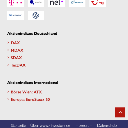
Aktienindizes Deutschland
DAX
MDAX
SDAX
TecDAX
Aktienindizes International
Börse Wien: ATX
Europa: EuroStoxx 50
Startseite
Über www.4investors.de
Impressum
Datenschutz