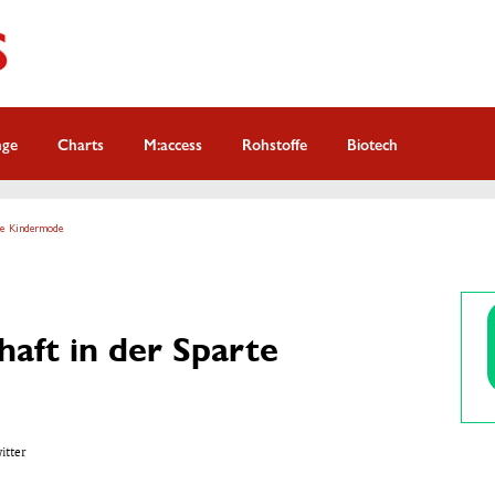
nge
Charts
M:access
Rohstoffe
Biotech
rte Kindermode
haft in der Sparte
witter