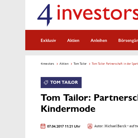
Exklusiv
Aktien
Anleihen
Börsengä
4investors
Aktien
Tom Tailor
Tom Tailor: Partnerschaft in der Spa
TOM TAILOR
Tom Tailor: Partnersc
Kindermode
07.04.2017 11:21 Uhr
Autor:
Michael Barck
- auf t