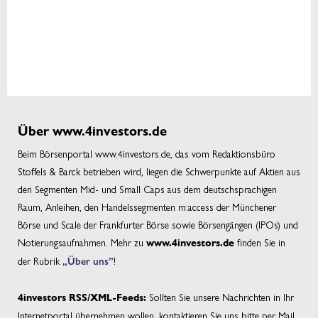
Über www.4investors.de
Beim Börsenportal www.4investors.de, das vom Redaktionsbüro
Stoffels & Barck betrieben wird, liegen die Schwerpunkte auf Aktien aus
den Segmenten Mid- und Small Caps aus dem deutschsprachigen
Raum, Anleihen, den Handelssegmenten m:access der Münchener
Börse und Scale der Frankfurter Börse sowie Börsengängen (IPOs) und
Notierungsaufnahmen. Mehr zu
finden Sie in
www.4investors.de
der Rubrik
„Über uns”
!
Sollten Sie unsere Nachrichten in Ihr
4investors RSS/XML-Feeds:
Internetportal übernehmen wollen, kontaktieren Sie uns bitte per Mail