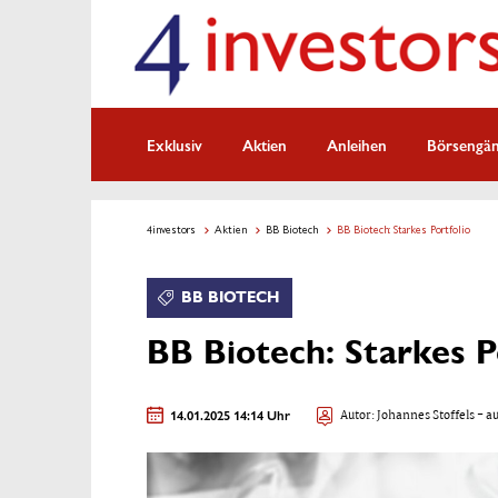
Exklusiv
Aktien
Anleihen
Börsengä
4investors
Aktien
BB Biotech
BB Biotech: Starkes Portfolio
BB BIOTECH
BB Biotech: Starkes P
14.01.2025 14:14 Uhr
Autor:
Johannes Stoffels
- au