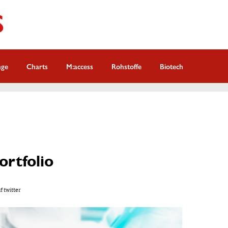
nge
Charts
M:access
Rohstoffe
Biotech
ortfolio
f twitter